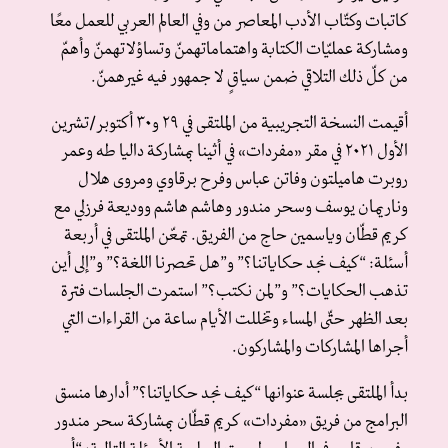
كاتبات وكتّاب الأدب المعاصر من وفي العالم العربي للعمل معًا
ومشاركة عمليّات الكتابة واهتماماتهمنّ وتساؤلاتهمنّ وأهمّ
من كلّ ذلك التلاقي ضمن سياقٍ لا جمهور فيه غيرهمنّ.
أقيمت النسخة التجريبية من الملتقى في ٢٩ و٣٠ أكتوبر/تشرين
الأول ٢٠٢١ في مقر «مفردات» في أثينا بمشاركة داليا طه وعمر
روبرت هاميلتون وفاتن عباس وفرح برقاوي ومروى هلال
وناريمان يوسف وسحر مندور وهاشم هاشم ووديعة فرزلي مع
كريم قطّان وياسمين حاج من الفريق. تمعّن الملتقى في أربعة
أسئلة: “كيف نجد حكاياتنا؟” و”هل تحصرنا اللغة؟” و”إلى أين
تذهب الحكايات؟” و”لمن نكتب؟” استمرت الجلسات فترة
بعد الظهر حتّى المساء وتخللت الأيام ساعة من القراءات التي
أجراها المشاركات والمشاركون.
بدأ الملتقى بجلسة عنوانها “كيف نجد حكاياتنا؟” أدارها منسق
البرامج من فريق «مفردات» كريم قطّان بمشاركة سحر مندور