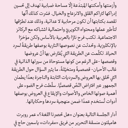
وأزمنتها وأمكنتها المبتدَعة إلّا مساحة ضبابية تهدف إلى تحسين
إدراكها لتراكم القلق والانزعاج والخيال. فسّرت كذلك أنّها
تقصد بكتابتها أن تكون مرحابية لا عدائية، وذلك عند تطرّقها
لتأطير عملها ومحتواه الكويريّ واحتمالية اشتباكه مع الركائز
الاجتماعية. تكتب فرح نثرًا بالعربية بالأساس ولكن مؤخرًا
بالإنكليزية، وتحدثت عن نصوصها النثرية بوصفها طريقةً لسرد
الحياة. تكلّمت عن الطريقة التي يُفتَرض بها أنّ عروضها
وقصصها -على الرغم من كونها مستوحاة من سيرتها الذاتية في
غالب الأحيان- قصصيةً ومتخيّلةً، ما يثير السؤال حول الطريقة
التي تخلق بها العروض والسرديات الثابتة والناجزة بعدًا يطمئن
الجمهور عبر افتراض النّصّ قصصيًّا. سلّطت فرح الضوء على
أهمية صوتها الخاص والأصوات والإيقاع في العروض بوصفها
أدوات تُستخدم عمدًا ضمن منهجية سردها وحكاياتها.
أدار الجلسة التالية بعنوان «هل تحصرنا اللغة؟» عمر روبرت
هاميلتون منسقة التحرير من فريق «مفردات» ياسمين حاج في