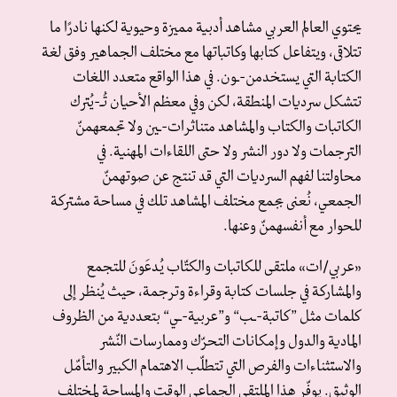
يحتوي العالم العربي مشاهد أدبية مميزة وحيوية لكنها نادرًا ما
تتلاقى، ويتفاعل كتابها وكاتباتها مع مختلف الجماهير وفق لغة
الكتابة التي يستخدمن-ـون. في هذا الواقع متعدد اللغات
تتشكل سرديات المنطقة، لكن وفي معظم الأحيان تُـ-يُترك
الكاتبات والكتاب والمشاهد متناثرات-ـين ولا تجمعهمنّ
الترجمات ولا دور النشر ولا حتى اللقاءات المهنية. في
محاولتنا لفهم السرديات التي قد تنتج عن صوتهمنّ
الجمعي، نُعنى بجمع مختلف المشاهد تلك في مساحة مشتركة
للحوار مع أنفسهمنّ وعنها.
«عربي/ات» ملتقى للكاتبات والكتّاب يُدعَونَ للتجمع
والمشاركة في جلسات كتابة وقراءة وترجمة، حيث يُنظر إلى
كلمات مثل ”كاتبة-ـب“ و”عربية-ـي“ بتعددية من الظروف
المادية والدول وإمكانات التحرّك وممارسات النّشر
والاستثناءات والفرص التي تتطلّب الاهتمام الكبير والتأمّل
الوثيق. يوفّر هذا الملتقى الجماعي الوقت والمساحة لمختلف