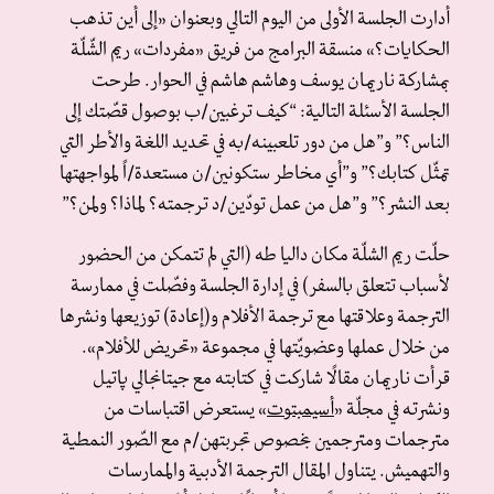
أدارت الجلسة الأولى من اليوم التالي وبعنوان «إلى أين تذهب
الحكايات؟» منسقة البرامج من فريق «مفردات» ريم الشّلّة
بمشاركة ناريمان يوسف وهاشم هاشم في الحوار. طرحت
الجلسة الأسئلة التالية: “كيف ترغبين/ب بوصول قصّتك إلى
الناس؟” و”هل من دور تلعبينه/به في تحديد اللغة والأطر التي
تمثّل كتابك؟” و”أي مخاطر ستكونين/ن مستعدة/اً لمواجهتها
بعد النشر؟” و”هل من عمل تودّين/د ترجمته؟ لماذا؟ ولمن؟”
حلّت ريم الشلّة مكان داليا طه (التي لم تتمكن من الحضور
لأسباب تتعلق بالسفر) في إدارة الجلسة وفصّلت في ممارسة
الترجمة وعلاقتها مع ترجمة الأفلام و(إعادة) توزيعها ونشرها
من خلال عملها وعضويّتها في مجموعة «تحريض للأفلام».
قرأت ناريمان مقالًا شاركت في كتابته مع جيتانجالي پاتيل
ونشرته في مجلّة «
أسيمبتوت
» يستعرض اقتباسات من
مترجمات ومترجمين بخصوص تجربتهن/م مع الصّور النمطية
والتهميش. يتناول المقال الترجمة الأدبية والممارسات