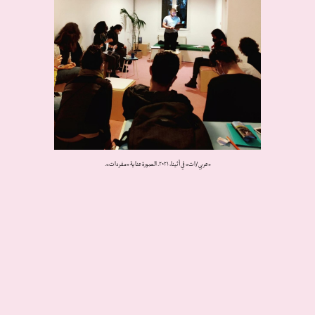
«عربي/ات» في أثينا، ٢٠٢١. الصورة عناية «مفردات».