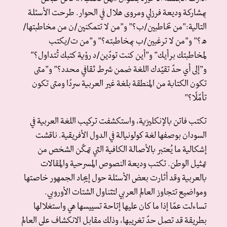
بمشاركة وديعة فرزلي ومروى هلال في الحوار. طرحت الأسئلة
التالية:”من تخاطبين/ب؟” و”من لا تتمكنين/ن من مخاطبتها/
ه؟” و”من لا ترغبين/ب بمخاطبته؟” و”من ت/يكتب
لمخاطبتك برأيك” و”أين كنت تودّين/د رؤية كتبك تُتداول؟”
و”إلى أي حدّ تقيّدك اللغة ضمن شرط ثقافي محدد؟” و”متى
تكون الكتابة من المنطقة بلغة غير العربية سردًا ومتى تكون
تأمّلًا؟”
تكتب فاتن بالإنكليزية، واستكشفت تركيب اللغة العربية في
السودان بوصفها لغة كولونيالة في الدول الأفريقية. ناقشت
إشكالية ما يُعتبر بالأصالة الكافية التي تمكّن الشخص من
تمثيل الوطن. تكتب وديعة النصوص المسرحية والمقالات
بالعربية وقد أثارت بعض الأسئلة حول إيجاد الجمهور خاصتها
ومواضيع تتجاوز العالم العربي لتتناول الشتات الأوروبي.
تساءلت عمّا إذا ما كان عليها إتاحة تسييسها هي واستغلالها
بطريقة قد تصل حدّ تغريبها، وذلك مقابل الانكشاف على العالم