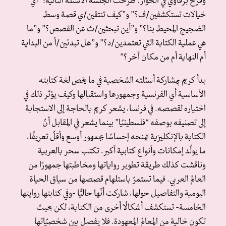
وفرح برقاوي في الحوار. طرحت الجلسة الأسئلة التالية: “أي
خيالات تستكشفين/ف؟” و”كيف تنتقين/ي قصة وسط
الضجيج المحيط بنا؟” و”أين تبحثين/ث عن القصص؟” و”ما
هي عملية الكتابة التي تعتمدين/د؟” و”هل تبدئين/أ من البداية
أم النهاية أم من مكان آخر؟”
بدأ كريم بمشاركة أسئلته الشخصية في ما يخص لغة كتابته
الأساسية أي الفرنسية وجمهورها واستقبالها وكيف يؤثر ذلك في
اختياره لقصصه. في فرنسا، يشعر كريم بالحاجة إلى الاستجابة
إلى تصنيفه بوصفه “فلسطينيًا” بينما يشعر في المقابل أنّ
الكتابة بالإنكليزية تمنحه إحساسًا بجمهور أوسع وأقلّ تعريفًا،
ما يولّد إمكانات وأنواع كتابية أكبر. تكتب سحر بالعربية
وناقشت كذلك طريقة تطوير رواياتها ومخاطبتها جمهورًا من
العالم العربي. فيما تستمرّ باستلهام قصصها من سياق الحياة
اليومية والتفاصيل حولها، شاركت أنّها حاليًّا -وفي كتابتها روايتها
الخامسة- تستكشف أشكالًا أخرى من الكتابة، لكن بحيث
تكون خالية من المعالم المعهودة. فلا يفصل بين شخصيّاتها