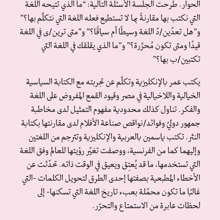
الحوار. طرحت الجلسة الأسئلة التالية: “ما الذي تتيحه اللغة
التي نكتب بها مقارنةً بما لا تستطيع فعله اللغة التي نتكلّم بها؟”
و”هل تعدّين/دّ اللغة وسيطًا أم سياقًا؟” و”متى ترين/ى في اللغة
قيدًا ومتى تكون مُحرِّرة؟” و”ما الذي يقلقك في اللغة التي
تكتبين/ب بها؟”
يكتب عمر بالإنكليزية وتكلّم عن تجربته مع الكتابة السياسية
الخيالية واللاخيالية في مصر وقيود القمع المفروض على اللغة
والفكر. تناول كذلك محدودية مفهوم التمثيل لدى مخاطبة
جمهور دوليّ وفوائد/نواقص صناعة الأفلام لدى مقارنتها بكتابة
النثر. تكتب ياسمين بالعربية والإنكليزية وتترجم من اللغتين
وإليهما كما من الفرنسية، ووصفت تغيّر رؤيتها للعالم وفق اللغة
التي تستخدمها، ما قد يُعتِق ويعيق في الوقت ذاته. تحدّثت عن
الأخطاء المطبعية بصفتها إحدى الطرق لتحويل الكلمات -التي
غالبًا ما تكون محمّلة بعبء تاريخ اللغة التي تسكنها- إلى
لحظات عابرة من الاستمتاع والتحرّر.