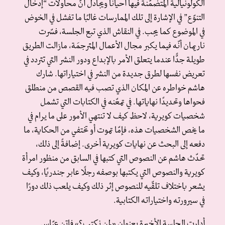
الكولونيالية المتضمَّنة فيها أحيانًا ويجادل أنّ محاولات “إدخال
التنوّع” في الإشارة إلى تلك الممارسات غالبًا ما تفشل في الخوض
في الموضوع كما يجب. في النقاش الذي تبع الجلسة، فسّرت
ناريمان أنّه فيما يكبر مجال الأعمال المترجمَة، مازالت الطريق
طويلة جدًّا عندما يتعلق الأمر بالإبداع ودور النشر التي تتردد في
تعريض نفسها لطرق جديدة من النشر في اختياراتها. شارك
هاشم خواطره عن المكان الذي تصب فيه القصص من منطلق
فحواها وتحديدًا نهاياتها. في تمعّنه في الكتابات التي تشمل
شخصيات كويرية، لاحظ كيف لا تنتهي الأمور على ما يرام في
ما يخص الشخصيات هذه، فإمّا تموت أو تختفي من الحكاية، ما
دفعه إلى البحث عن نهايات كويرية أخرى. إضافةً إلى ذلك،
تحدّث هاشم عن النصوص التي كتبها في السابق من منظور امرأة
كويرية والنصوص التي يكتبها بوصفه رجلًا عابر جندريًا، وكيف
يشعر باختلاف تلقّيه للنصوص إثر ذلك وكيف يلعب ذلك دورًا
في سيرورته واختياراته الكتابية.
أدارت الجلسة الأخيرة بعنوان «لمن نكتب؟» فاتن عبّاس