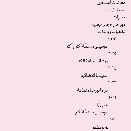
معاشات لفلسطين
مستقبليّات
مدارات
مهرجان «جس نبض»
ملتقيات وورشات
2026
موسيقى مستقلّة أكثر وأكثر
٢٠٢٥
ورشة «صناعة الكتب»
٢٠٢٤
سفينتنا الفضائيّة
٢٠٢٣
دراماتورجيا متقدّمة
٢٠٢٢
عربي/ات
موسيقى مستقلّة أكثر
٢٠٢١
عربي/ات