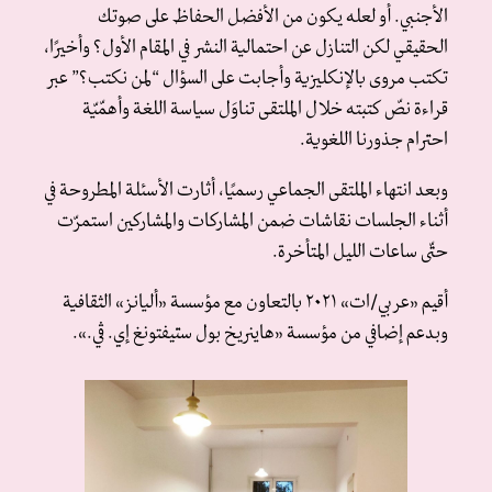
الأجنبي. أو لعله يكون من الأفضل الحفاظ على صوتك
الحقيقي لكن التنازل عن احتمالية النشر في المقام الأول؟ وأخيرًا،
تكتب مروى بالإنكليزية وأجابت على السؤال “لمن نكتب؟” عبر
قراءة نصّ كتبته خلال الملتقى تناوَل سياسة اللغة وأهمّيّة
احترام جذورنا اللغوية.
وبعد انتهاء الملتقى الجماعي رسميًا، أثارت الأسئلة المطروحة في
أثناء الجلسات نقاشات ضمن المشاركات والمشاركين استمرّت
حتّى ساعات الليل المتأخرة.
أقيم «عربي/ات» ٢٠٢١ بالتعاون مع مؤسسة «أليانز» الثقافية
وبدعم إضافي من مؤسسة «هاينريخ بول ستيفتونغ إي. ڤي.».