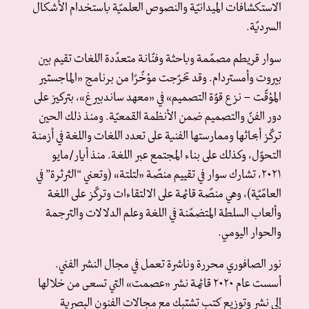
الاستكشافات الميدانيّة والنصوص العلميّة باستخدام الأشكال
السرديّة.
سوار قريطم مصمّمة وباحثة وفنّانة متعدّدة اللغات تقيم بين
بيروت وأمستردام. وقد تخرّجت مؤخّرًا من برنامج «الماجستير
المؤقّت – نزع قوّة التصميم» في «معهد ساندبيرغ»، بتركيز على
دور الفنّ والتصميم ضمن الأنظمة القمعيّة. ومنذ ذلك الحين
تركّز أبحاثها وممارستها الفنية على تعدد اللغات واللغة في أزمنة
التحوّل، وكذلك على بناء المجتمع عبر اللغة. منذ أيار/مايو
٢٠٢١، تشارك سوار في تقييم منصّة «لتلتة» (وتعني “الثرثرة” في
العامّيّة)، وهي منصّة قائمة على الالتقاءات وتركّز على اللغة
وألعاب السلطة المتضمّنة في اللغة وعلم الدلالات والترجمة
والحوار اليومي.
نور الصافوري محررة وناشرة تعمل في مجال النشر الفني.
أسست عام ٢٠٢٠ قائمة نشر «عصمت» التي تسعى من خلالها
إلى نشر وتوزيع كتب تشتبك مع مجالات الفنون البصرية