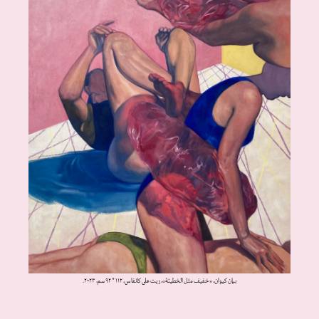
بيان كيوان، «خفيف مثل الخطيئة»، زيت على كانفاس، ١١٢ * ٩٢ سم، ٢٠٢٣.