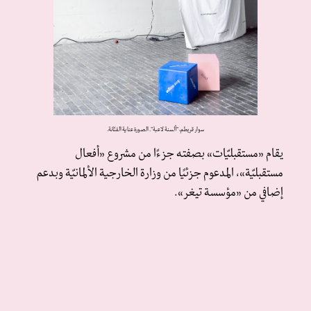
سوار قريطم، "ألسنة لاعبة". الصورة عناية الفنّانة.
يقام «مستقبليّات» بصفته جزءًا من مشروع «أفعال
مستقبليّة»، المدعوم جزئيًا من وزارة الخارجية الألمانيّة وبدعم
إضافي من «مؤسسة تيغر».