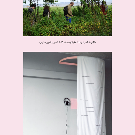
«المدرسة الصيفية للكتابة والترجمة»، ٢٠١٩. تصوير نادين صليب.