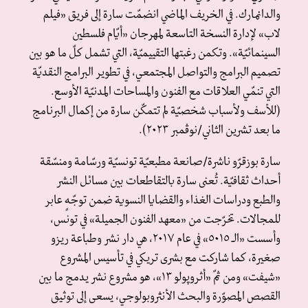
والدانمارك. في الخريف الماضي انضمّت سارة إلى فريق «فيلم
لاب» لإدارة النسخة التاسعة لمهرجان «أيّام فلسطين
السينمائيّة». وتكمن رغبتها التقييميّة، التي تشمل كلّ ما هو بين
تصميم البرامج والتواصل المجتمعي، في تطوير البرامج النقديّة
التي تنمّي العلاقات مع الفنون والمساحات المدنيّة الأوسع.
(للأسف ولأسباب شخصيّة لم تتمكّن سارة من إكمال البرنامج
ما بعد تشرين الثاني/نوڤمبر ٢٠٢٣).
سارة بوزقرّو ناشرة/صانعة مطبعيّة تونسيّة ورسّامة ومنسّقة
أحداث ثقافيّة. تُعنى سارة بالتقاطعات بين مسائل النشر
والطبع ودراسات الغذاء والقضايا النسوية ضمن توجّهٍ عابر
للمجالات. تخرّجت من «معهد الفنون الجميلة» في تونس،
وأسست «الـ ٥٠١٥» في عام ٢٠١٧، هي دار نشر وطباعة ريزو
صغيرة، كما شاركت مع بشرى تريكي في تأسيس المشروع
«شيفت» ومن ثمّ «أثروپولو ١٣»، هو مشروع نشر يدمج ما بين
القصص المصوّرة والبحث الأنثروبولوجي، يسعى إلى توثيق