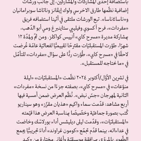
باستضافة إحدى المشاركات والمشاركين، إلى جانب ورشات
إضافية نظّمها طارق الاخرسي ولوك إيڤانز وناتاشا سوبرامانيان
و«ناسا٤ناسا». تبع الورشات ملتقى في أثينا استضافه فريق
«مفردات»، فرح آكسوي وفيليپي ستاينبرغ ومي أبو الدّهب،
بمشاركة مديرة «مسرح كاي» أنييس كواكلز. ومن ثمّ ولمدّة ١٢
شهرًا، طوّرت المستقبليّات مقترحًا تقييميًّا لفعاليّة عامّة عُرضت
لاحقًا في «مسرح كاي»، طُوّرت ردًّا على سؤال «مفردات» للتأمّل
في «ما نحتاجه للمستقبل».
في تشرين الأوّل/أكتوبر ٢٠٢٤ نظّمت «المستقبليّات» «ليلة
منوّعات» في «مسرح كاي»، بصفته جزءًا من نسخة «مفردات»
الثانية لمهرجان «جسّ نبض». نُظّم العرض ضمن أمسية فيها
أربع مشاهد: قدّمت سماء واكيم «هذيان مقزّز» وهو سيناريو
كُتب بصورة جماعيّة وخصّيصًا بمناسبة العرض هذا قيّمته
«المستقبليّات»، وقدّمت ليلى ديليشس أداء بورلاسْك وخاضت
في عداءاته، بينما قدّم تجمّع «كومون غراوند» أداءً تجريبيًّا يجمع
الطّهوي بالمروّع، بمرافقة موسيقيّة وأغاني مختارة من «كيد