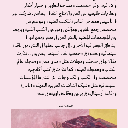
والأدائية. توفر «عصمت» مساحة لتطوير واختبار أفكار
ونظريات طليعية عن الفن والإنتاج الثقافي المعاصر. شاركت نور
في تأسيس «معرض القاهرة للكتب الفنية» وهو معرض
متخصص يجمع ناشرين ومؤلفين وموزعين الكتب الفنية ويربط
بين المجتمعات المعنية بالنشر الفني في مصر ونظيراتها في
المناطق الجغرافية الأخرى. إلى جانب عملها في النشر، نور ناقدة
سينمائية وعضوة في «جمعية نقاد السينما المصريين». نشُرت
مقالاتها في صحف ومجلات مثل «مدى مصر» و«مجلة عالم
الكتاب» و«مجلة الفيلم» كما نشُرت في كتب أكاديمية
متخصصة وفي الكتب والكتالوجات التي تنشرها المؤسسات
السينمائية مثل «شبكة الشاشات العربية البديلة» (ناس)
و«قاعة أرسينال» في برلين و«قاعة زاوية» في مصر.
للمزيد من الصور ᐸ