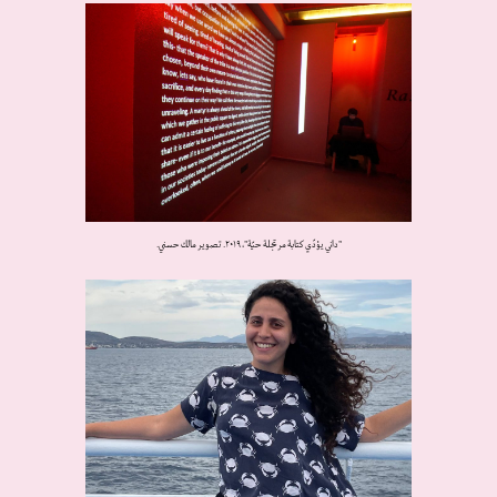
"داني يؤدّي كتابة مرتجلة حيّة"، ٢٠١٩. تصوير مالك حسني.