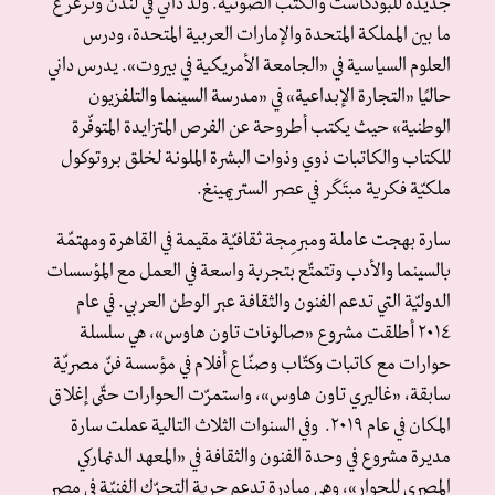
جديدة للبودكاست والكتب الصوتية. وُلد داني في لندن وترعرع
ما بين المملكة المتحدة والإمارات العربية المتحدة، ودرس
العلوم السياسية في «الجامعة الأمريكية في بيروت». يدرس داني
حاليًا «التجارة الإبداعية» في «مدرسة السينما والتلفزيون
الوطنية» حيث يكتب أطروحة عن الفرص المتزايدة المتوفّرة
للكتاب والكاتبات ذوي وذوات البشرة الملونة لخلق بروتوكول
ملكيّة فكرية مبتَكَر في عصر الستريمينغ.
سارة بهجت عاملة ومبرمِجة ثقافيّة مقيمة في القاهرة ومهتمّة
بالسينما والأدب وتتمتّع بتجربة واسعة في العمل مع المؤسسات
الدوليّة التي تدعم الفنون والثقافة عبر الوطن العربي. في عام
٢٠١٤ أطلقت مشروع «صالونات تاون هاوس»، هي سلسلة
حوارات مع كاتبات وكتّاب وصنّاع أفلام في مؤسسة فنّ مصريّة
سابقة، «غاليري تاون هاوس»، واستمرّت الحوارات حتّى إغلاق
المكان في عام ٢٠١٩. وفي السنوات الثلاث التالية عملت سارة
مديرة مشروع في وحدة الفنون والثقافة في «المعهد الدنماركي
المصري للحوار»، وهي مبادرة تدعم حرية التحرّك الفنيّة في مصر