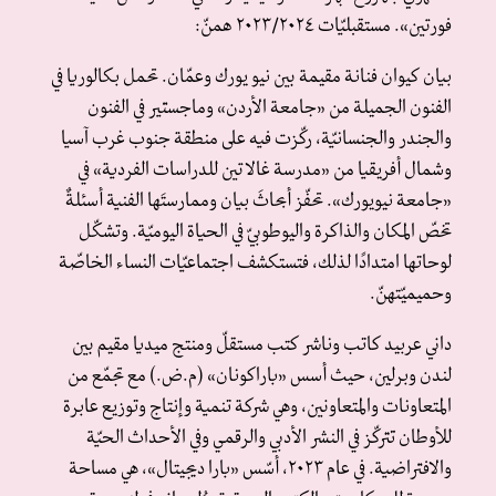
فورتين». مستقبليّات ٢٠٢٣/٢٠٢٤ همنّ:
بيان كيوان فنانة مقيمة بين نيو يورك وعمّان. تحمل بكالوريا في
الفنون الجميلة من «جامعة الأردن» وماجستير في الفنون
والجندر والجنسانيّة، ركّزت فيه على منطقة جنوب غرب آسيا
وشمال أفريقيا من «مدرسة غالاتين للدراسات الفردية» في
«جامعة نيويورك». تحفّز أبحاثَ بيان وممارستَها الفنية أسئلةٌ
تخصّ المكان والذاكرة واليوطوبيّ في الحياة اليوميّة. وتشكّل
لوحاتها امتدادًا لذلك، فتستكشف اجتماعيّات النساء الخاصّة
وحميميّتهنّ.
داني عربيد كاتب وناشر كتب مستقلّ ومنتج ميديا مقيم بين
لندن وبرلين، حيث أسس «باراكونان» (م.ض.) مع تجمّع من
المتعاونات والمتعاونين، وهي شركة تنمية وإنتاج وتوزيع عابرة
للأوطان تتركّز في النشر الأدبي والرقمي وفي الأحداث الحيّة
والافتراضية. في عام ٢٠٢٣، أسّس «بارا ديجيتال»، هي مساحة