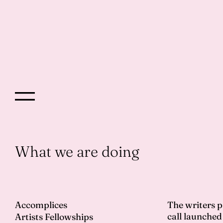
What we are doing
Accomplices
The writers p
 والكتاب المشاركات-ـين في برنامج «التفرغ للكتابة» لعام ٢٠٢٤ في أعقاب الدعوة
call launche
Artists Fellowships