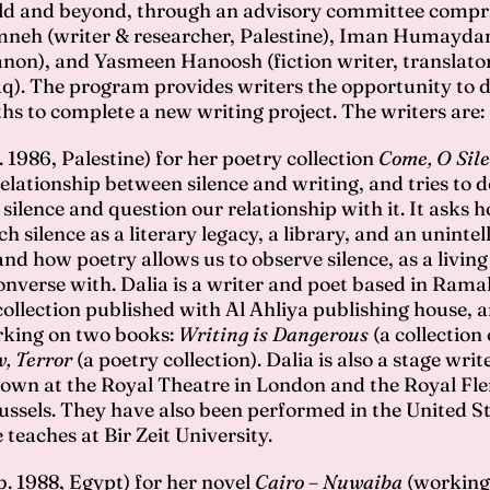
المفتوحة التي أطلقناها في كانون الأول/ديسمبر ٢٠٢٣، ومن
ld and beyond, through an advisory committee compri
ميدان (كاتبة وروائيّة، لبنان) وحنين نعامنة (كاتبة وباحثة، فلسطين)
eh (writer & researcher, Palestine), Iman Humaydan
anon), and Yasmeen Hanoosh (fiction writer, translator
 قصصي ومترجمة وأكاديميّة، العراق). يوفر البرنامج هذا فرصة تفرّغ 
q). The program provides writers the opportunity to 
 مخصّصة لإنجاز عمل كتابي جديد لكل من
hs to complete a new writing project. The writers are:
. 1986, Palestine) for her poetry collection
Come, O Sil
تيريزا صهيون (م. ١٩٩٥، لبنان) لمشروعها بعنوان «أناس سعيدة»، هي رواية قصيرة تقص
relationship between silence and writing, and tries to
لوغ، فيما تعاني من التعايُش مع جسدها وانتقالها إلى بيروت. وتقوم برحل
f silence and question our relationship with it. It asks
أزمة القمامة في لبنان عام ٢٠١٥ وتشرين الأوّل/أكتوبر ٢٠٢٣، تستكش
 silence as a literary legacy, a library, and an unintell
nd how poetry allows us to observe silence, as a living
في محدوديّة العلاج النفسي التقليدي ضمن سياق ما بعد الاستعمار. تيري
converse with. Dalia is a writer and poet based in Rama
 وتعمل حاليًّا في مؤسسة «حركة مناهضة العنصريّة». ساهمت في تأ
collection published with Al Ahliya publishing house, a
rking on two books:
 وهو تجمّع يهدف إلى تغذية ثقافة الكتابة في بيروت والحفاظ عليها. نُشرت كتاب
Writing is Dangerous
(a collection 
, Terror
(a poetry collection). Dalia is also a stage writ
إرشاد» و«كحل» وغيرها
hown at the Royal Theatre in London and the Royal Fl
ussels. They have also been performed in the United S
جنى نخّال (م. ١٩٨٣، لبنان) لمشروعها بعنوان «بحثًا عن التّين»، هي قصّة خيال علمي تد
 teaches at Bir Zeit University.
الشّام وقد تحوّلت إلى ديستوبيا، وتتعقّب امرأة في رحلتها للنّجاة والهرب في
. 1988, Egypt) for her novel
Cairo – Nuwaiba
(working t