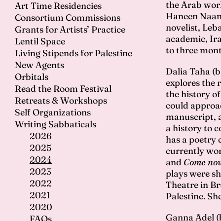
 ضمن ١٣٠ طلب من العالم العربي وخارجه
the Arab wor
Art Time Residencies
 وياسمين
Haneen Naamn
Consortium Commissions
novelist, Leb
Grants for Artists’ Practice
لمدة ثلاثة
academic, Ira
Lentil Space
to three mont
Living Stipends for Palestine
New Agents
Dalia Taha (b
ّها جوليا وهي
Orbitals
explores the 
تها ما بين
Read the Room Festival
the history o
Retreats & Workshops
ف فيها التقاطعات ما بين الجسد
could approach
Self Organizations
manuscript, a
زا كاتبة
Writing Sabbaticals
a history to 
سيس «شطر
2026
has a poetry 
2025
currently wo
اتها في «راستد
2024
and
Come now
2023
plays were s
2022
Theatre in Br
ور أحداثها عام
2021
Palestine. She
2020
ما تواجه خراب
Ganna Adel (b
FAQs