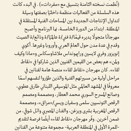
(نُظمت نسخته الثامنة بتنسيق مع «مفردات») . في البدء كانت
هذه السلسلة من الفعاليات منظمة داخليًا بصفتها وسيلة
لتداول الإنتاجات الجديدة بين المساحات الفنية المستقلة في
المنطقة. ابتداءً من الدورة الخامسة، نما البرنامج وأصبح
مهرجانًا متجولًا يديره قيمًا/ة فني/ة عالميًا/ة وذائع/ة الصيت
وقدم في عدة مدن حول العالم العربي وأوروبا وغيرها. أكوي
إنويزور وفري لايسين ورايمونداس ملاشاوسكاس و«ماذا وكيف
ولمن» هم بعض من القيمين الفنيين الذين شاركوا في «نقاط
لقاء». كان مهرجان «نقاط لقاء» منصة هامة لفنانين في
مراحل أولية من مسيرتهم الفنية والذين طوّروا لنفسهم اسمًا
معروفًا في المشهد العالمي مثل الموسيقي اللبناني طارق عطوي،
وصانع المسرح السوري محمد العطار، ومصممة ومصمم
الرقص التونسيين سلمى وسفيان ويسي/«مزاق»، ومصممة
الرقص المغربية بشرى ويزغن، والفنان المصري وائل شوقي، من
ضمن آخرين. وفّر مهرجان «نقاط لقاء» أيضًا فرصة لتقديم
-للمرة الأولى في المنطقة العربية- مجموعة متنوعة من الفنانين