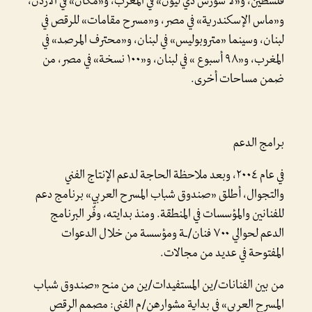
فلسطين، و«لا سورس دي ليون» في المغرب، و«مكان» في الأردن،
و«ماس الإسكندرية» في مصر، و«مسرح مقامات» للرقص في
لبنان، وسينما «متروبوليس» في لبنان، و«محترف المرصد» في
المغرب، و«٩٨ أسبوع » في لبنان، و«١٠٠ نسخة» في مصر، من
ضمن مساحات أخرى.
برامج الدعم
في عام ٢٠٠٤، وبعد ملاحظة الحاجة لدعم الإنتاج الفني
والتجوال، أطلق «صندوق شباب المسرح العربي» برنامج دعم
للفنانين والمؤسسات في المنطقة. ومنذ بدايته، وفّر البرنامج
الدعم لحوالي ٧٠٠ فنان/ـة ومؤسسة من خلال الدعوات
المفتوحة في عديد من مجالات.
من بين الفنانات/ين المستفيدات/ين من منح «صندوق شباب
المسرح العربي» في بداية مشوارهن/م الفني: مصمم الرقص