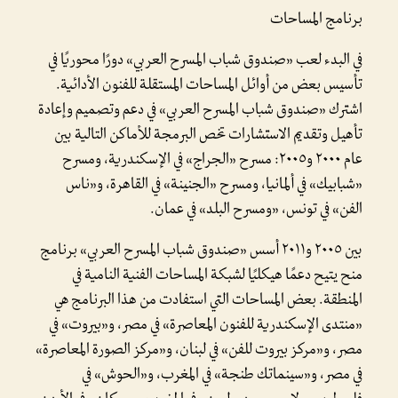
برنامج المساحات
في البدء لعب «صندوق شباب المسرح العربي» دورًا محوريًا في
تأسيس بعض من أوائل المساحات المستقلة للفنون الأدائية.
اشترك «صندوق شباب المسرح العربي» في دعم وتصميم وإعادة
تأهيل وتقديم الاستشارات تخص البرمجة للأماكن التالية بين
عام ٢٠٠٠ و٢٠٠٥: مسرح «الجراج» في الإسكندرية، ومسرح
«شبابيك» في ألمانيا، ومسرح «الجنينة» في القاهرة، و«ناس
الفن» في تونس، «ومسرح البلد» في عمان.
بين ٢٠٠٥ و٢٠١١ أسس «صندوق شباب المسرح العربي» برنامج
منح يتيح دعمًا هيكليًا لشبكة المساحات الفنية النامية في
المنطقة. بعض المساحات التي استفادت من هذا البرنامج هي
«منتدى الإسكندرية للفنون المعاصرة» في مصر، و«بيروت» في
مصر، و«مركز بيروت للفن» في لبنان، و«مركز الصورة المعاصرة»
في مصر، و«سينماتك طنجة» في المغرب، و«الحوش» في