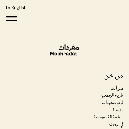
In English
من نحن
مقر أثينا
تاريخ الجمعية
لوغو «مفردات»
مهمتنا
سياسة الخصوصية
في البحث