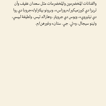
والفنانات المخضرمين والمخضرمات مثل سعدان عفيف وآن
تريزا دي كيرزميكير/«روزاس»، وبرونو بيلتراو/«جروبا دي روا
دي نيتيروي»، ويوس دي جرويتر، وهارالد تيس، ولطيفة لبيسي،
وتينو سيجال، و«تي. جي. ستان» وغيرهن/م.