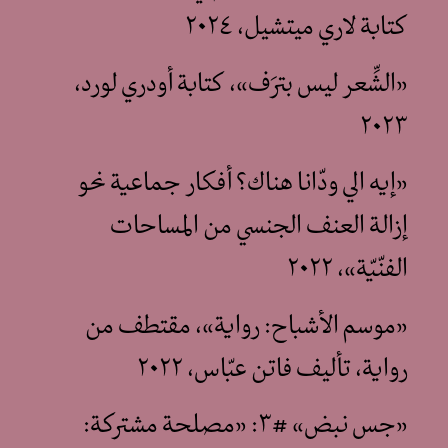
كتابة لاري ميتشيل، ٢٠٢٤
«الشِّعر ليس بترَف»، كتابة أودري لورد،
٢٠٢٣
«إيه الي ودّانا هناك؟ أفكار جماعية نحو
إزالة العنف الجنسي من المساحات
الفنّيّة»، ٢٠٢٢
«موسم الأشباح: رواية»، مقتطف من
رواية، تأليف فاتن عبّاس، ٢٠٢٢
«جس نبض» #٣: «مصلحة مشتركة: