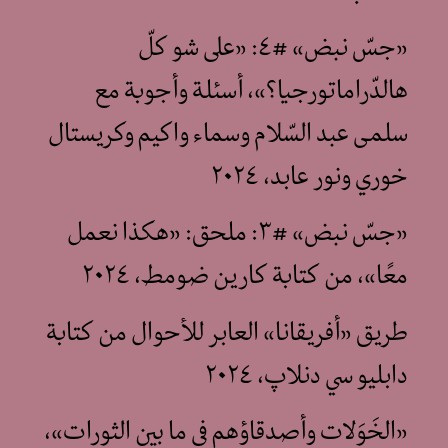
«جسّ نبض» #٤: «على شو كلّ
هالدّراماتورجيا؟»، أسئلة وأجوبة مع
سلمى عبد السّلام وسماء واكيم وكريستال
خوري ونور عابد، ٢٠٢٤
«جسّ نبض» #٣: ملحق: «هكذا نعمل
معًا»، من كتابة كارين ضومط، ٢٠٢٤
طريق «أفريقانا» العابر للأحوال من كتابة
دابليو سي دنلاپ، ٢٠٢٤
«الخَوَلات وأصدقاؤهم في ما بين الثورات»،