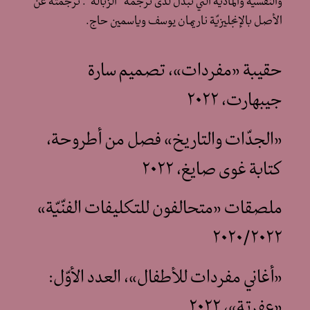
والنفسية والماديّة التي تُبذَل لدى ترجمة “الزّبالة”. ترجمته عن
الأصل بالإنجليزيّة ناريمان يوسف وياسمين حاج.
حقيبة «مفردات»، تصميم سارة
جيبهارت، ٢٠٢٢
«الجدّات والتاريخ» فصل من أطروحة،
كتابة غوى صايغ، ٢٠٢٢
ملصقات «متحالفون للتكليفات الفنّيّة»
٢٠٢٠/٢٠٢٢
«أغاني مفردات للأطفال»، العدد الأوّل:
«عفرتة»، ٢٠٢٢