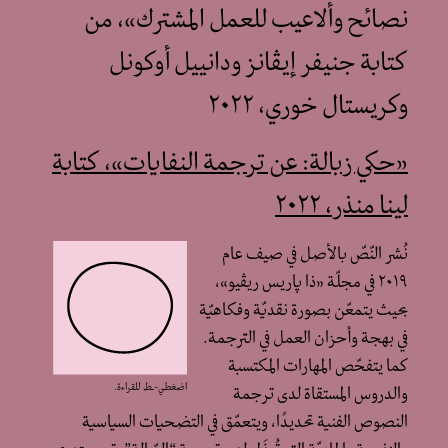
نصائح وألاعيب للعمل المشترك»، من
كتابة جنيفر إيڤانز ودانييل أوكونل
وكريستال خوري، ٢٠٢٢
«حكي زبالة: عن ترجمة النفايات»، كتابة
لينا منذر، ٢٠٢٢
نُشر النّصّ بالأصل في صيف عام
٢٠١٩ في مجلّة «ذا پاريس ريڤيو»،
بحيث يتمعّن بصورة نقديّة وفكاهيّة
في بهجة وأحزان العمل في الترجمة.
كما يتفحّص المهارات المكتسبة
اضغطي-ـط للقراءة.
والدروس المستقاة لدى ترجمة
النصوص الفنية تحديدًا، ويتعمّق في التضحيات السياسية