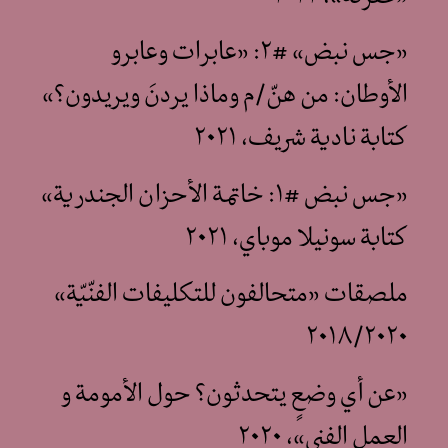
«جس نبض» #٢: «عابرات وعابرو
الأوطان: من هنّ/م وماذا يردنَ ويريدون؟»
كتابة نادية شريف، ٢٠٢١
«جس نبض #١: خاتمة الأحزان الجندرية»
كتابة سونيلا موباي، ٢٠٢١
ملصقات «متحالفون للتكليفات الفنّيّة»
٢٠١٨/٢٠٢٠
«عن أي وضعٍ يتحدثون؟ حول الأمومة و
العمل الفني»، ٢٠٢٠