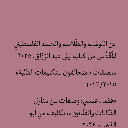
عن التّوشيم والطّلاسم والجسد الفلسطيني
المُقَدَّس من كتابة ليلى عبد الرّزّاق، ٢٠٢٥
ملصقات «متحالفون للتكليفات الفنّيّة»
٢٠٢٣/٢٠٢٥
«فضاء عدسي: وصفات من منازل
الفنّانات والفنّانين»، تكليف ميّ أبو
الدّهب، ٢٠٢٤