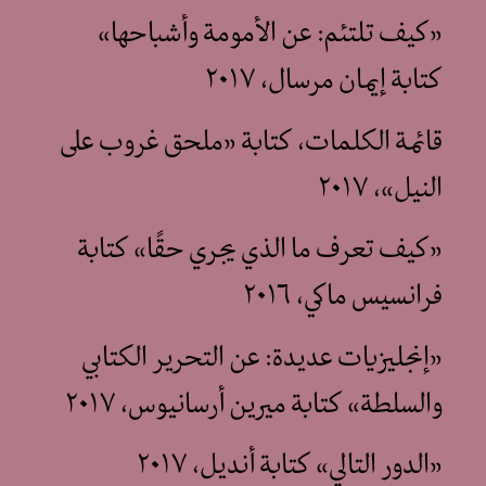
«كيف تلتئم: عن الأمومة وأشباحها»
كتابة إيمان مرسال، ٢٠١٧
قائمة الكلمات، كتابة «ملحق غروب على
النيل»، ٢٠١٧
«كيف تعرف ما الذي يجري حقًا» كتابة
فرانسيس ماكي، ٢٠١٦
«إنجليزيات عديدة: عن التحرير الكتابي
والسلطة» كتابة ميرين أرسانيوس، ٢٠١٧
«الدور التالي» كتابة أنديل، ٢٠١٧