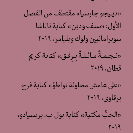
«ديـيجو جارسيا» مقتطف من الفصل
الأول: «سلف ودين» كتابة ناتاشا
سوبرامانيين ولوك ويليامز، ٢٠١٩
«نـجـمـةٌ مـائـلـةٌ بِـرِفـق» كتابة كريم
قطان، ٢٠١٩
«على هامش محاولة تواطؤ» كتابة فرح
برقاوي، ٢٠١٩
«الحبُّ مكتبة» كتابة بول ب. بريسيادو،
٢٠١٩