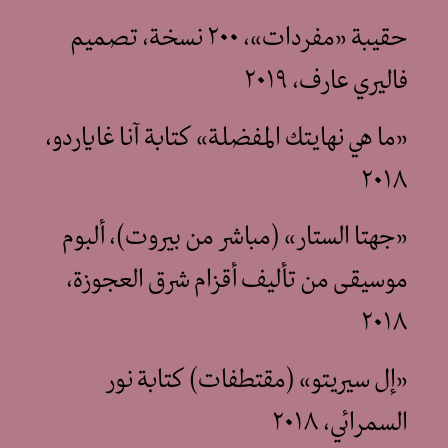
حقيبة «مفردات»، ٢٠٠ نسخة، تصميم
فاليري عارف، ٢٠١٩
«ما هي نهايتك المفضلة» كتابة آنا غاياردو،
٢٠١٨
«جهتا الستار» (مباشر من بيروت)، ألبوم
موسيقى من تأليف أقزام شرق العجوزة،
٢٠١٨
«إل سيريتو» (مقتطفات) كتابة نور
السمرائي، ٢٠١٨