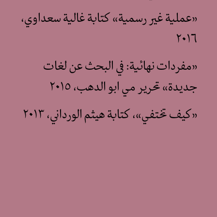
«عملية غير رسمية» كتابة غالية سعداوي،
٢٠١٦
«مفردات نهائية: في البحث عن لغات
جديدة» تحرير مي ابو الدهب، ٢٠١٥
«كيف تختفي»، كتابة هيثم الورداني، ٢٠١٣