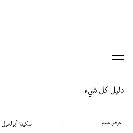
دليل كل شيء
عرض ،دعم
سكينة أبولعولى