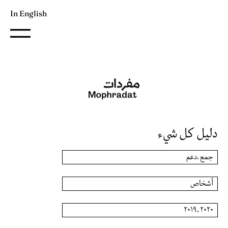
In English
دليل كل شيء
جمع ،دعم
أشخاص
٢٠٢٠ ،٢٠١٩