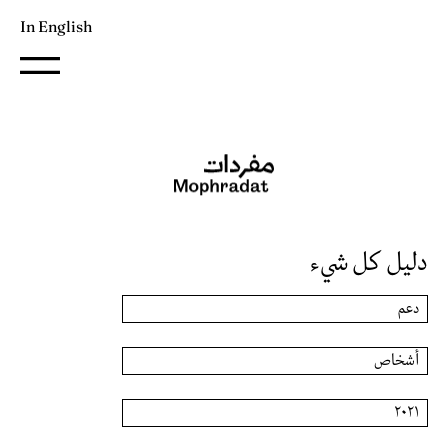
In English
دليل كل شيء
دعم
أشخاص
٢٠٢١