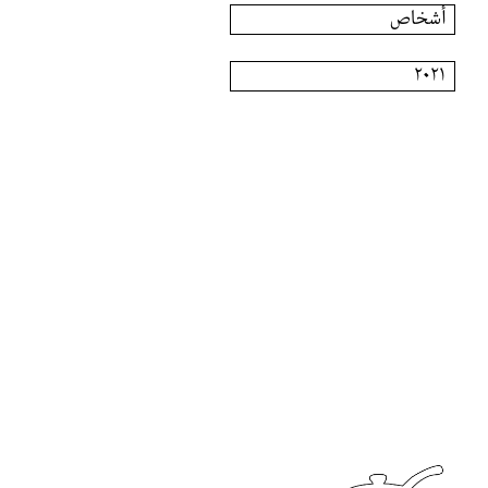
أشخاص
٢٠٢١