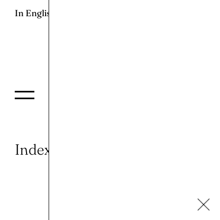
In English
Index of the Past
Huda Emra