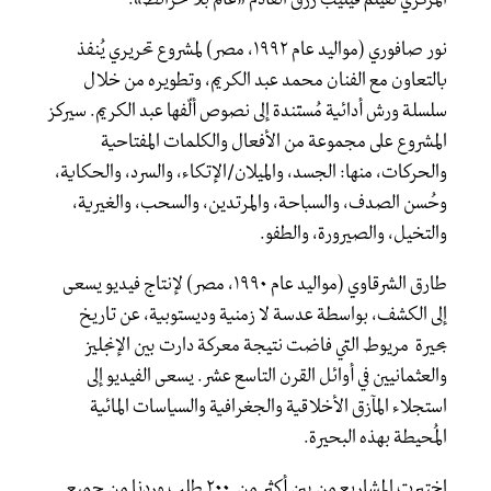
نور صافوري (مواليد عام ١٩٩٢، مصر) لمشروع تحريري يُنفذ
بالتعاون مع الفنان محمد عبد الكريم، وتطويره من خلال
سلسلة ورش أدائية مُستندة إلى نصوص ألّفها عبد الكريم. سيركز
المشروع على مجموعة من الأفعال والكلمات المفتاحية
والحركات، منها: الجسد، والميلان/الإتكاء، والسرد، والحكاية،
وحُسن الصدف، والسباحة، والمرتدين، والسحب، والغيرية،
والتخيل، والصيرورة، والطفو.
طارق الشرقاوي (مواليد عام ١٩٩٠، مصر) لإنتاج فيديو يسعى
إلى الكشف، بواسطة عدسة لا زمنية وديستوبية، عن تاريخ
بحيرة مريوط التي فاضت نتيجة معركة دارت بين الإنجليز
والعثمانيين في أوائل القرن التاسع عشر. يسعى الفيديو إلى
استجلاء المآزق الأخلاقية والجغرافية والسياسات المائية
المُحيطة بهذه البحيرة.
اختيرت المشاريع من بين أكثر من ٢٠٠ طلب وردنا من جميع