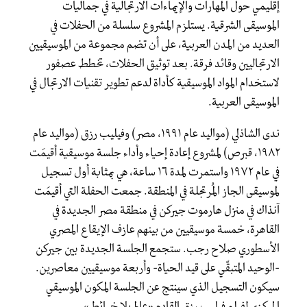
إقليمي حول المهارات والإيماءات الارتجالية في جماليات
الموسيقى الشرقية. يستلزم المشروع سلسلة من الحفلات في
العديد من المدن العربية، على أن تضم مجموعة من الموسيقيين
الارتجاليين وقائد فرقة. بعد توثيق الحفلات، تخطط عصفور
لاستخدام المواد الموسيقية كأداة لدعم تطوير تقنيات الارتجال في
الموسيقى العربية.
ندى الشاذلي (مواليد عام ١٩٩١، مصر) وفيليب رزق (مواليد عام
١٩٨٢، قبرص) لمشروع إعادة إحياء وأداء جلسة موسيقية أقيمَت
في عام ١٩٧٢ واستمرت لمدة ١٦ ساعة، هي بمثابة أول تسجيل
لموسيقى الجاز المُرتجلة في المنطقة. جمعت الحفلة التي أقيمَت
آنذاك في منزل هارموت جيركن في منطقة مصر الجديدة في
القاهرة، خمسة موسيقيين من بينهم عازف الإيقاع المصري
الأسطوري صلاح رجب. ستجمع الجلسة الجديدة بين جيركن
-الوحيد المتبقّي على قيد الحياة- وأربعة موسيقيين معاصرين.
سيكون التسجيل الذي سينتج عن الجلسة المكون الموسيقي
المركزي لفيلم فيليب رزق القادم «عالم بلا خرائط».