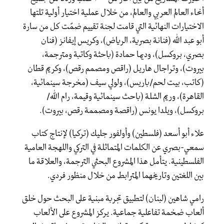
أنحاء العالم العربي والعالم، من خلال عملية اختيار أولية تلتها
الاختيارات النهائية التي قامت لجنة تقييم ضمّت كل من سارة
أبو عبد الله (فنانة بصرية، الرياض)، وكريس إيفانز (فنان
بصري، بروكسل)، وديما حمادة (باحثة وكاتبة ومترجمة،
بيروت)، وتراجال هاريل (راقص ومصمم رقص)، وكريم قطان
(كاتب، بيت لحم/باريس)، ولولي سيف (مخرجة سينمائية،
القاهرة)، وريم الشلة (باحث سينمائية وقيمة، رام الله/
بروكسل)، ويلدا يونس (راقصة ومصممة رقص، بيروت).
علاء أبو أسعد (فلسطين) وأولفور جليك (تركيا) لإنتاج كتاب
سمعي-بصري عن الكلمات المتماثلة في التركي واللهجة العامية
الفلسطينية. يتأمل هذا المشروع البحثي الترجمة، والعلاقة ما
بين اللغتين وتاريخهما المترابط من خلال منظور فردي.
رامي شاهين (لبنان) لتطبيق تجربة مبنية على البحث حول خلق
ألعاب ضخمة تفاعلية جماعية. يركز المشروع على الألعاب