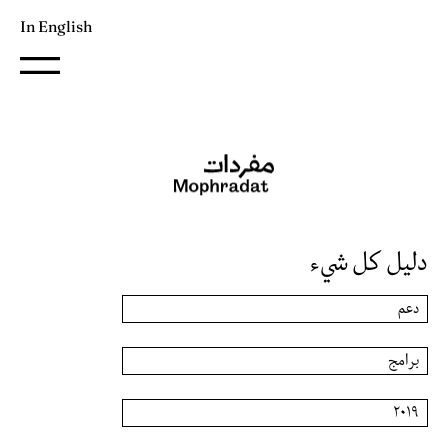
In English
دليل كل شيء
دعم
برامج
٢٠١٩