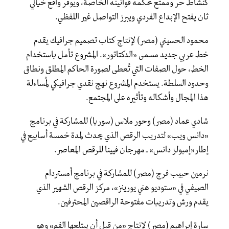
كنشاط حر وممتع تحكمه قوانينه الخاصة، ويوفر واقع خيالي
ثان يفتح الإبداع الفردي ويبرز التواصل غير اللفظي.
محمود الحسيني (مصر) لإنتاج كتاب تصميم جرافيك يقدم
خط عربي جديد مسمى «الدكتاتور». المشروع تأمل باستخدام
الخط، حول الصفات التي تُعطى لصورة الحاكم المطلق ونطاق
وحدود السلطة. يستخدم المشروع نهج نقدي جرافيكي لمُساءلة
هذا المجال وأشكاله وتأثيره على المجتمع.
شادي عماد (مصر) وحور ملاس (سوريا) للمشاركة في برنامج
«دانس ويب» لتدريب الرقص الذي يحدث لمدة خمسة أسابيع في
إطار«إمبولز دانس» ـ مهرجان فيينا للرقص المعاصر.
نرمين حبيب فرج (مصر) للمشاركة في برنامج أمستردام
الصيفي في «ستوديو هني يورينز»، مركز الرقص الشهير الذي
يقدم ورش وتدريبات مفتوحة الراقصين المحترفين.
سارة إبراهيم (مصر) لإنتاج «من قبل أن يبتلعها الفم» وهو