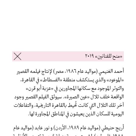
«منح للفنانين» ٢٠١٩
أحمد الغنيمي (مواليد عام ١٩٨٦، مصر) لإنتاج فيلمه القصير
«الموعود» والذي يستكشف منطقة «الفسطاط» في القاهرة،
والتوتر الموجود مع سكانها المجاورين في «عزبة أبو قرن»
الواقعة خلف تلال «عين الصيرة». سيوثق الفيلم القصير وجود
آخر تلك التلال التي كانت تُحيط بالقاهرة التاريخية، والتفاعلات
اليومية للسكان الذين يعيشون في المناطق المجاورة لها.
أريج حنيطي (مواليد عام ١٩٨٩، الأردن) و نور عابد (مواليد عام