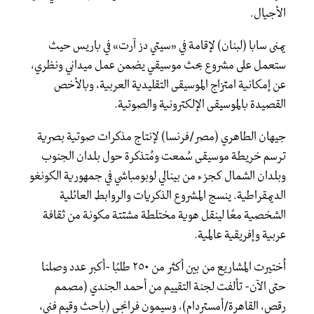
الأجيال.
يمنى سابا (لبنان) لإقامة في «سيتي دز آرت» في باريس حيث
ستعمل على مشروع بحث موسيقي يضمن عمل ميداني ونظري،
عن إمكانية امتزاج الموسيقى التقليدية العربية، وبالأخص
القصيدة بالموسيقى الإلكترونية والصوتية.
جيهان الطاهري (مصر/فرنسا) لإنتاج مذكرات صوتية بصرية
ترسم خريطة موسيقى سُمعت ومُتذكرة حول بلدان الجنوب
وبلدان الشمال كجزء من بينالي لوبومباشي في جمهورية الكونغو
الديمقراطية. ينسج المشروع الذكريات والروابط العائلية
الشخصية معًا لينقل هوية مختلطة مشتتة مكونة من ثقافة
عربية وإفريقية عالمية.
اُختيرت المشاريع من بين أكثر من ٢٥٠ طلبًا -أكبر عدد وصلنا
حتى الآن- تألفت لجنة التقييم من أحمد الجندي (مصمم
رقص، القاهرة/أمستردام)، وسيمون فرانجي (باحث وقيم فني،