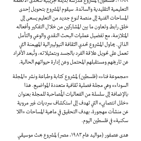
١٩٨٨، فلسطين) لمشروع مدرسة بديلة تجريبية تتحدى الأنظمة
التعليمية التقليدية والسائدة. سيقوم المشروع بتحويل إحدى
المساحات الفنية إلى منصة لنوع جديد من التعليم يسعى إلى
خلق رابط وتعاون ما بين المشاركين من خلال التفكير وأفعاله
المتلازمة، مع تفضيل عمليات البحث النقدي والوعي والتأمل
الذاتي. يحاول المشروع تحدي الثقافة النيوليبرالية المهيمنة التي
تعمل على تحويل علاقة الفرد بالجسد وبتمثيلاته، وتُبعد الأفراد
عن تاريخهم ومستقبلهم المحتمل وعن إدارة حيواتهم الحالية.
«مجموعة فناء» (فلسطين) لمشروع كتابة وطباعة ونشر «المجلة
السوداء» وهي مجلة فصلية ثقافية متعددة المواضيع. هذا
بالإضافة إلى سلسلة من الفعاليات المُصاحبة للمجلة بعنوان
«خلل انتصابي» التي تهدف إلى استكشاف سرديات غير مروية
عن منشآت مهجورة، بهدف التحقيق في ماهية المساحات «اللا
سكنية» في فلسطين اليوم.
هدى عصفور (مواليد عام ١٩٨٣، مصر) لمشروع بحث موسيقي