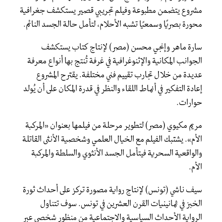
مشروع يتضمن مطبوعة وفيلم تجريبي قصير يستكشف جغرافية
محورة بصريًا وسمعيًا تشبه الأحلام، لتأمل حالة الجسد النائم.
سارة ماهر وإنجي محسن (مصر) لإنتاج كتاب يستكشف
الجوانب المكانية والإثنوغرافية في غرفة تُنتج بها أنواع معرفة
عديدة من خلال تجارب تقييم فني مختلفة. يقترح المشروع
إعادة التفكير في أنماط اللقاء والنظر في قدرة المكان على أن يُولد
حوارات.
مريم مكيوي (مصر) لتطوير مرحلة من فيلمها بعنوان «المركبة
الأم». يشتبك الفيلم مع الخيال العلمي وشخصية الأنثى القاتلة
والواقعية السحرية فيتأمل الجسد الأنثوي والسلطة والمركبة
الأم.
سيف ناشي (تونس) لإنتاج رواية مصورة تركز على أحداث ثورة
الخبز في ثمانينيات القرن العشرين في تونس. سوف تتناول
الرواية الأحداث السياسية والاجتماعية من منظور شخصي عبر