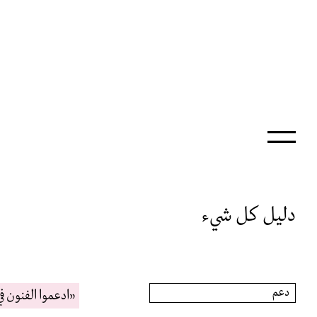
دليل كل شيء
دعم
«ادعموا الفنون ف