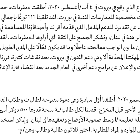
rific explosion that took place in Beirut on August 4, 
بعد الانفجار المروع الذي وقع في بيروت في ٤ آب/أغسطس ٢٠٢٠،
t became a very successful campaign to gather donati
كب
t. We have received 212 donations totaling €102,863. 
 عن تقديرنا للدعم المذهل الذي قدّمه أقراننا وأصدقاؤنا للمساهمة ف
wledge the incredible support of peers and friends to h
ituation/s in Lebanon, and we also want to thank ever
اهنة في لبنان، ونشكر الجميع على الثقة التي أولوها لـ«مفردات». لقد
y have placed in Mophradat. It has been challenging to 
 ما بين الواجب معالجته عاجلًا وما قد يكون فعّالًا على المدى الطويل،
een what is urgent to address with that which might 
he long run, while staying alert to the specific mandate
مهمّتنا المحدّدة ألا وهي دعم الفنون في بيروت. بعد نقاشات كثيرة، قررن
eirut. After much discussion, we decided to proceed wi
ت والإعلان عن برامج دعم أخرى في العام الجديد بعد انقضاء فترة الإغاث
 a start, and take time to be available to contribute as t
ar, and the need for emergency relief will hopefully ha
idies
في كانون الأول/ديسمبر٢٠٢٠، أطلقنا أوّل مبادرة وهي دعوة مفتوحة لطالبات وطلاب ا
020, we launched an open call for graduating art stu
عامهن/م الجامعي الأخير قبل التخرّج. قدمنا لكل طالب/ـة منحة قدر
 student received a grant of $500 to use towards acc
als, or other supplies that they need to continue their
لة تعليمه/ا وسط صعوبة الأوضاع وتعقيدها في لبنان. ويُمكن استخدام 
r final projects. The following 30 Lebanon-based stud
 الموارد والمواد المطلوبة. اختير ثلاثون طالبة وطالب وهن/م: