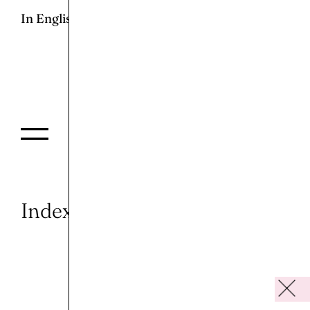
In English
Index of the Past
Fund the Art