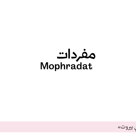
ي بيروت»
s in Beirut