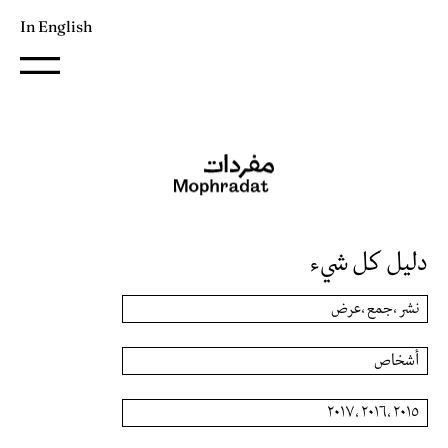
In English
دليل كل شيء
نشر ،جمع ،عرض
أشخاص
٢٠١٥ ،٢٠١٦ ،٢٠١٧