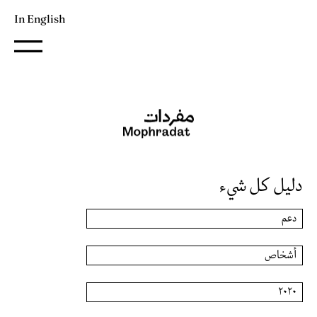
In English
دليل كل شيء
دعم
أشخاص
٢٠٢٠