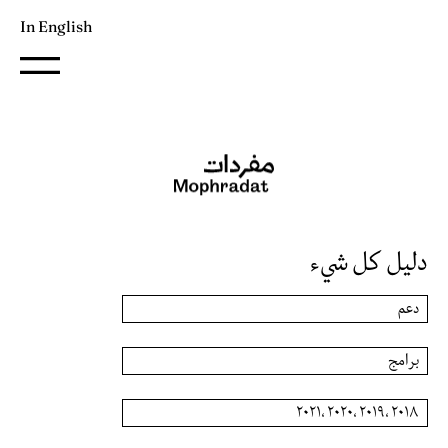
In English
دليل كل شيء
دعم
برامج
٢٠١٨ ،٢٠١٩ ،٢٠٢٠ ،٢٠٢١