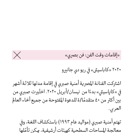
«إقامات وقت الفن: فن بصري»
٢٠٢٠ «كاباسيتى» في ريو دي جانيرو
اشتركت الفنانة المصرية أمنية صبري في إقامة مدتها ثلاثة أشهر
في «كاپاسيتي» بدءًا من نيسان/أبريل ٢٠٢٠. اختُيرت صبري من
بين أكثر من ٤٠ متقدمًا/ة للدعوة المفتوحة من جميع أنحاء العالم
العربي.
تهتم أمنية صبري (مواليد عام ١٩٩٣) باستكشاف اللغة، وفي
معالجة المساحات السطحية كهيئات أرشيفية، يمكن تأمّلها