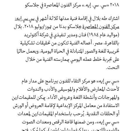
٢٠١٨ «سي. سي. إيه.» مركز الفنون المعاصرة في جلاسكو
اشترك طه بلال في إقامة فنية مدتها ثلاثة أشهر في
سي سي إيه:
مركز الفنون المعاصرة
بجلاسكو بدءًا من تموز/يوليو ٢٠١٨. بلال
(مواليد عام ١٩٨٤) فنان ومدير تنفيذي في شركة أكتوتريد
بالقاهرة، مصر. أعماله الفنية تتكون من تحقيقات تشكيلية
تخريبية للغة والصور المتبادلة في الحياة اليومية، ويعمل حاليًا
على تجربة خلط عمله اليومي بممارسته الفنية من خلال
النحت.
«سي سي إيه» هو مركز التقاء للفنون ببرنامج على مدار عام
لأحدث المعارض والأفلام والموسيقى والأدب والندوات
والمهرجانات وأنشطة اللغة وعروض الأداء. يمكن للمقيمات/ين
الاستفادة من معامل المركز الإبداعية لإقامة العروض أو الورش
أو الحلقات النقدية. يُرحب باستخدام المقيمات/ين لمعدات
«سي سي إيه»، ومن ضمنها قاعة الرقص ومعدات الصوت
والضوء (للتجريب بها كيفما يشاءن/ؤون)، كما يُمكن فتح