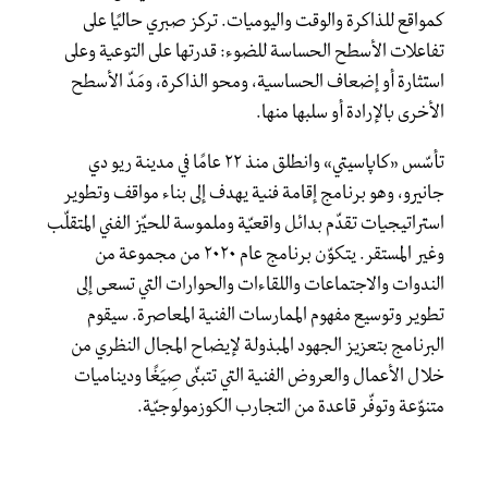
كمواقع للذاكرة والوقت واليوميات. تركز صبري حاليًا على
تفاعلات الأسطح الحساسة للضوء: قدرتها على التوعية وعلى
استثارة أو إضعاف الحساسية، ومحو الذاكرة، ومَدّ الأسطح
الأخرى بالإرادة أو سلبها منها.
تأسّس «كاپاسيتي» وانطلق منذ ٢٢ عامًا في مدينة ريو دي
جانيرو، وهو برنامج إقامة فنية يهدف إلى بناء مواقف وتطوير
استراتيجيات تقدّم بدائل واقعيّة وملموسة للحيّز الفني المتقلّب
وغير المستقر. يتكوّن برنامج عام ٢٠٢٠ من مجموعة من
الندوات والاجتماعات واللقاءات والحوارات التي تسعى إلى
تطوير وتوسيع مفهوم الممارسات الفنية المعاصرة. سيقوم
البرنامج بتعزيز الجهود المبذولة لإيضاح المجال النظري من
خلال الأعمال والعروض الفنية التي تتبنّى صِيَغًا وديناميات
متنوّعة وتوفّر قاعدة من التجارب الكوزمولوجيّة.