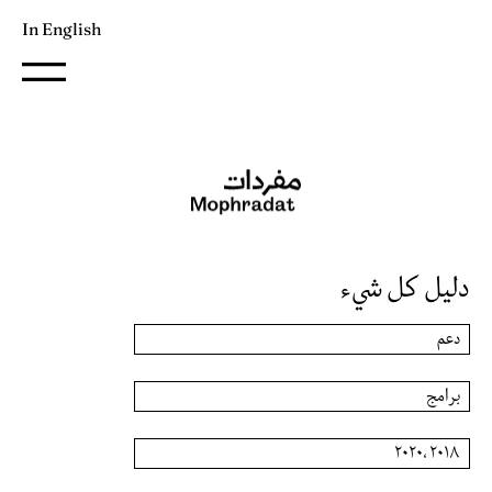
In English
دليل كل شيء
دعم
برامج
٢٠١٨ ،٢٠٢٠