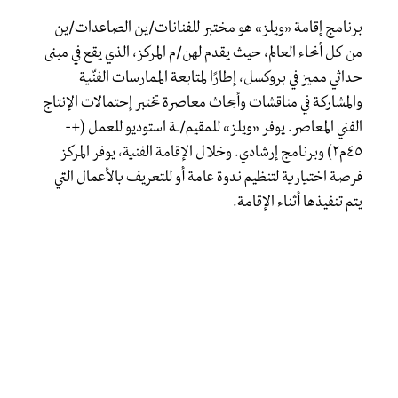
برنامج إقامة «ويلز» هو مختبر للفنانات/ين الصاعدات/ين
من كل أنحاء العالم، حيث يقدم لهن/م المركز، الذي يقع في مبنى
حداثي مميز في بروكسل، إطارًا لمتابعة الممارسات الفنّية
والمشاركة في مناقشات وأبحاث معاصرة تختبر إحتمالات الإنتاج
الفني المعاصر. يوفر «ويلز» للمقيم/ـة استوديو للعمل (+-
٤٥م٢) وبرنامج إرشادي. وخلال الإقامة الفنية، يوفر المركز
فرصة اختيارية لتنظيم ندوة عامة أو للتعريف بالأعمال التي
يتم تنفيذها أثناء الإقامة.