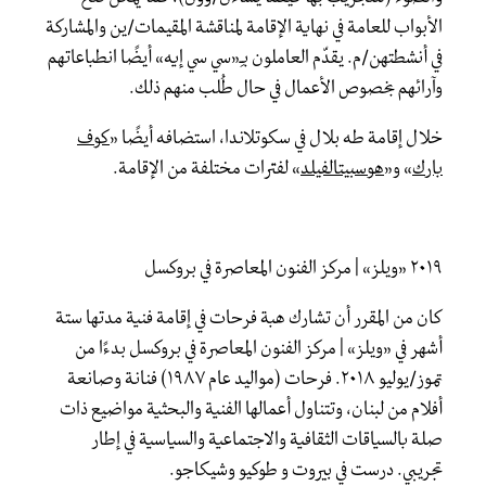
الأبواب للعامة في نهاية الإقامة لمناقشة المقيمات/ين والمشاركة
في أنشطتهن/م. يقدّم العاملون بـِ«سي سي إيه» أيضًا انطباعاتهم
وآرائهم بخصوص الأعمال في حال طُلب منهم ذلك.
خلال إقامة طه بلال في سكوتلاندا، استضافه أيضًا «
كوف
بارك
» و«
هوسبيتالفيلد
» لفترات مختلفة من الإقامة.
٢٠١٩ «ويلز» | مركز الفنون المعاصرة في بروكسل
كان من المقرر أن تشارك هبة فرحات في إقامة فنية مدتها ستة
أشهر في «ويلز» | مركز الفنون المعاصرة في بروكسل بدءًا من
تموز/يوليو ٢٠١٨. فرحات (مواليد عام ١٩٨٧) فنانة وصانعة
أفلام من لبنان، وتتناول أعمالها الفنية والبحثية مواضيع ذات
صلة بالسياقات الثقافية والاجتماعية والسياسية في إطار
تجريبي. درست في بيروت و طوكيو وشيكاجو.