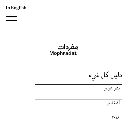
In English
دليل كل شيء
نشر ،عرض
أشخاص
٢٠١٨