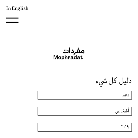
In English
دليل كل شيء
دعم
أشخاص
٢٠١٩