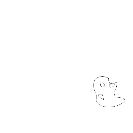
شارع «لاباتوار» ٤
بروكسل، ١٠٠٠