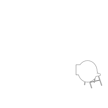
شارع «لاباتوار» ٤
بروكسل، ١٠٠٠