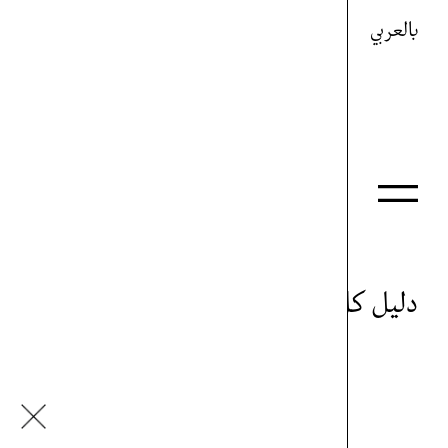
بالعربي
دليل كل شيء
هيغ ايفزيان